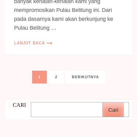
banyak kenalan-kenalan kami yang
mempromosikan Pulau Belitung ini. Dari
pada dasarnya kami akan berkunjung ke
Pulau Belitung …
LANJUT BACA
Paginasi
LAMAN
LAMAN
1
2
BERIKUTNYA
pos
CARI
Cari