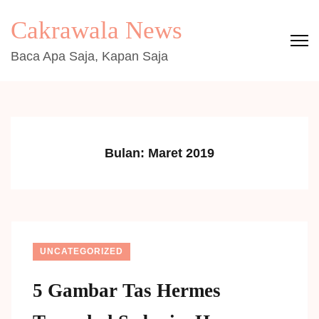
Lompat
Cakrawala News
ke
konten
Baca Apa Saja, Kapan Saja
(Tekan
Enter)
Bulan:
Maret 2019
UNCATEGORIZED
5 Gambar Tas Hermes