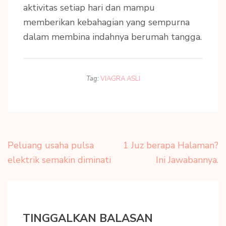
aktivitas setiap hari dan mampu
memberikan kebahagian yang sempurna
dalam membina indahnya berumah tangga.
Tag:
VIAGRA ASLI
Navigasi
Peluang usaha pulsa
1 Juz berapa Halaman?
pos
elektrik semakin diminati
Ini Jawabannya.
TINGGALKAN BALASAN