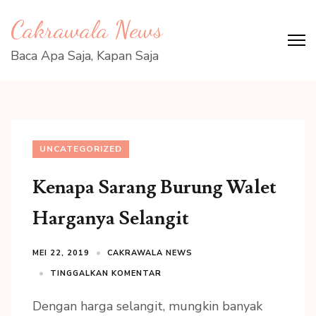
Lompat
Cakrawala News
ke
konten
Baca Apa Saja, Kapan Saja
(Tekan
Enter)
UNCATEGORIZED
Kenapa Sarang Burung Walet
Harganya Selangit
MEI 22, 2019
CAKRAWALA NEWS
TINGGALKAN KOMENTAR
Dengan harga selangit, mungkin banyak