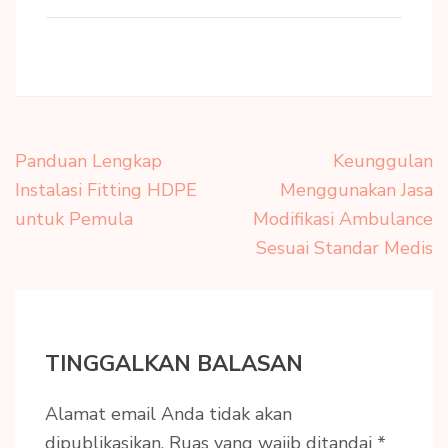
Navigasi
Panduan Lengkap
Keunggulan
pos
Instalasi Fitting HDPE
Menggunakan Jasa
untuk Pemula
Modifikasi Ambulance
Sesuai Standar Medis
TINGGALKAN BALASAN
Alamat email Anda tidak akan
dipublikasikan.
Ruas yang wajib ditandai
*