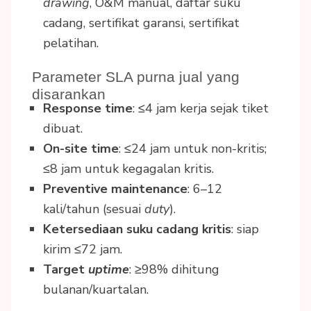
drawing
, O&M manual, daftar suku
cadang, sertifikat garansi, sertifikat
pelatihan.
Parameter SLA purna jual yang
disarankan
Response time
: ≤4 jam kerja sejak tiket
dibuat.
On-site time
: ≤24 jam untuk non-kritis;
≤8 jam untuk kegagalan kritis.
Preventive maintenance
: 6–12
kali/tahun (sesuai
duty
).
Ketersediaan suku cadang kritis
: siap
kirim ≤72 jam.
Target
uptime
: ≥98% dihitung
bulanan/kuartalan.