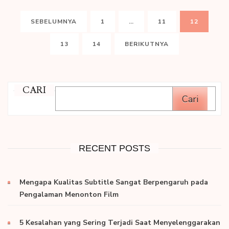
Paginasi
HALAMAN
HALAMAN
HALAMAN
SEBELUMNYA
1
…
11
12
pos
HALAMAN
HALAMAN
13
14
BERIKUTNYA
CARI
Cari
RECENT POSTS
Mengapa Kualitas Subtitle Sangat Berpengaruh pada
Pengalaman Menonton Film
5 Kesalahan yang Sering Terjadi Saat Menyelenggarakan